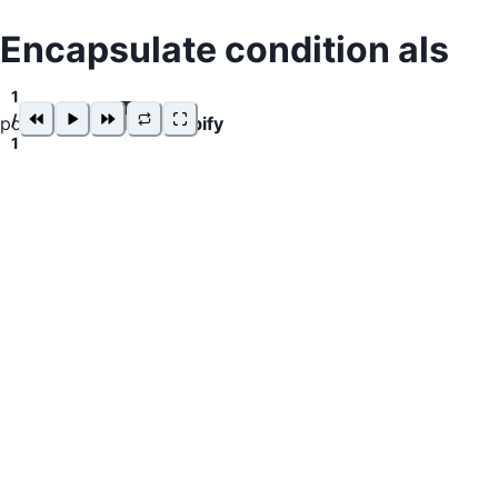
Encapsulate condition als
1
/
powered by
snappify
1